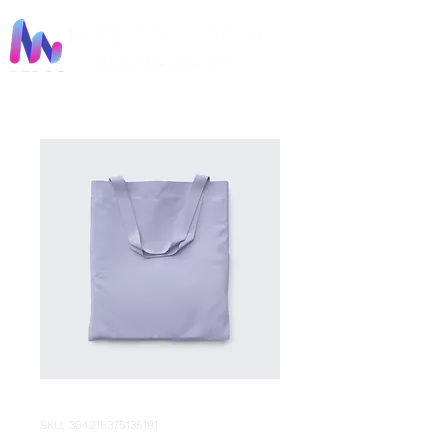
SKU: 364215375135191