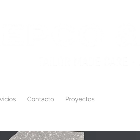
vicios
Contacto
Proyectos