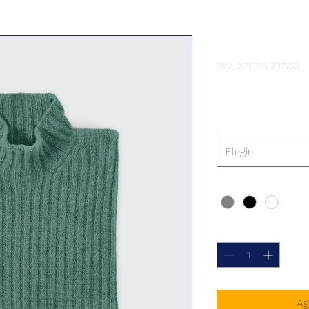
Soy un pro
SKU: 217537123517253
Precio
$ 25
Tamaño
*
Elegir
Color
*
Cantidad
*
Ag