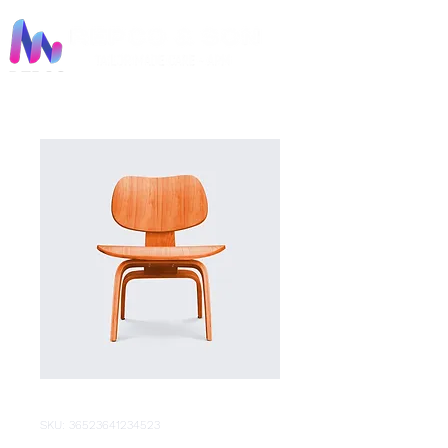
SKU: 36523641234523